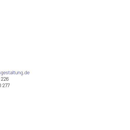
sgestaltung.de
 226
0 277