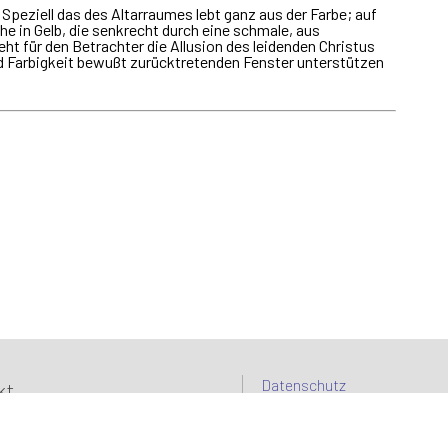
 Speziell das des Altarraumes lebt ganz aus der Farbe; auf
he in Gelb, die senkrecht durch eine schmale, aus
 für den Betrachter die Allusion des leidenden Christus
nd Farbigkeit bewußt zurücktretenden Fenster unterstützen
Datenschutz
kt
Impressum
olff-glasgestaltung.de
Kontakt