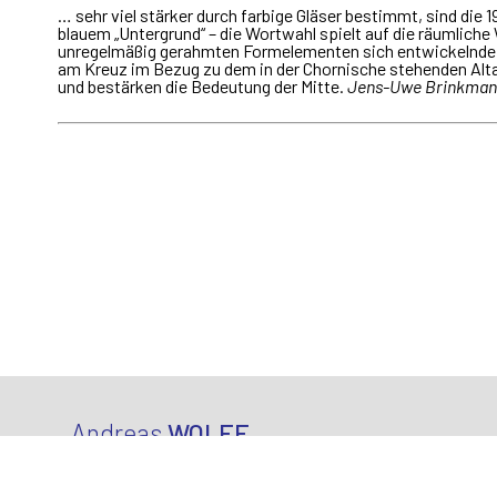
… sehr viel stärker durch farbige Gläser bestimmt, sind die 
blauem „Untergrund“ – die Wortwahl spielt auf die räumliche
unregelmäßig gerahmten Formelementen sich entwickelnde ro
am Kreuz im Bezug zu dem in der Chornische stehenden Altar
und bestärken die Bedeutung der Mitte.
Jens-Uwe Brinkma
Andreas
WOLFF
Gestaltung in Form, Farbe & Glas