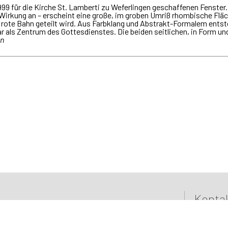
1999 für die Kirche St. Lamberti zu Weferlingen geschaffenen Fenster.
 Wirkung an – erscheint eine große, im groben Umriß rhombische Fläc
te Bahn geteilt wird. Aus Farbklang und Abstrakt-Formalem entsteht
 als Zentrum des Gottesdienstes. Die beiden seitlichen, in Form u
nn
Konta
atelier@w