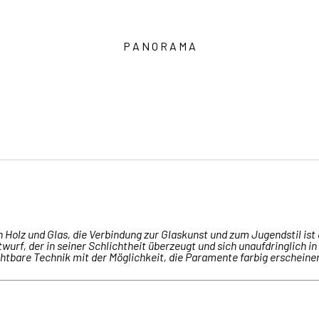
P A N O R A M A
n Holz und Glas, die Verbindung zur Glaskunst und zum Jugendstil ist 
rf, der in seiner Schlichtheit überzeugt und sich unaufdringlich i
ichtbare Technik mit der Möglichkeit, die Paramente farbig erscheinen