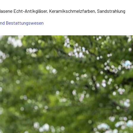
lasene Echt-Antikgläser, Keramikschmelzfarben, Sandstrahlung
- und Bestattungswesen